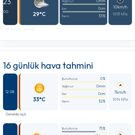
23
0mm
Yağmur
:
10km/h
0cm
Kar
00
29°C
1013 hPa
33%
Nem
Az bulutlu, güneşli
16 günlük hava tahmini
0%
Bulutluluk
0mm
Yağmur
7km/h
12.08
0cm
Kar
33°C
1014 hPa
32%
Nem
Genelde açık
75%
Bulutluluk