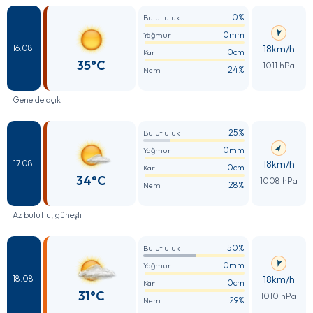
0%
Bulutluluk
0mm
Yağmur
18km/h
16.08
0cm
Kar
35°C
1011 hPa
24%
Nem
Genelde açık
25%
Bulutluluk
0mm
Yağmur
18km/h
17.08
0cm
Kar
34°C
1008 hPa
28%
Nem
Az bulutlu, güneşli
50%
Bulutluluk
0mm
Yağmur
18km/h
18.08
0cm
Kar
31°C
1010 hPa
29%
Nem