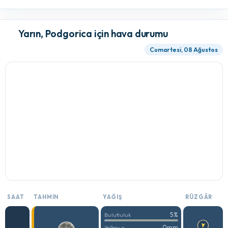
Yarın, Podgorica için hava durumu
Cumartesi, 08 Ağustos
SAAT
TAHMIN
YAĞIŞ
RÜZGÂR
5%
Bulutluluk
0mm
Yağmur