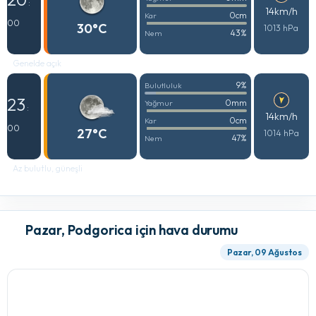
:
14km/h
0cm
Kar
00
30°C
1013 hPa
43%
Nem
Genelde açık
9%
Bulutluluk
23
0mm
Yağmur
:
14km/h
0cm
Kar
00
27°C
1014 hPa
47%
Nem
Az bulutlu, güneşli
Pazar, Podgorica için hava durumu
Pazar, 09 Ağustos