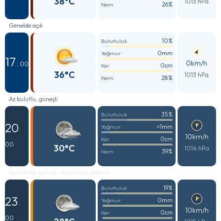
38°C
1013 hPa
26%
Nem
Genelde açık
10%
Bulutluluk
0mm
Yağmur
17
0km/h
: 00
0cm
Kar
36°C
1013 hPa
28%
Nem
Az bulutlu, güneşli
35%
Bulutluluk
20
<1mm
Yağmur
:
10km/h
0cm
Kar
00
30°C
1014 hPa
39%
Nem
Az bulutlu, güneşli ve ara sıra yağmur
19%
Bulutluluk
23
0mm
Yağmur
:
10km/h
0cm
Kar
00