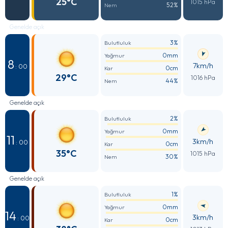
25°C
1015 hPa
52%
Nem
Genelde açık
3%
Bulutluluk
0mm
Yağmur
8
7km/h
: 00
0cm
Kar
29°C
1016 hPa
44%
Nem
Genelde açık
2%
Bulutluluk
0mm
Yağmur
11
3km/h
: 00
0cm
Kar
35°C
1015 hPa
30%
Nem
Genelde açık
1%
Bulutluluk
0mm
Yağmur
14
3km/h
: 00
0cm
Kar