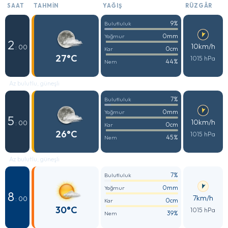
SAAT
TAHMIN
YAĞIŞ
RÜZGÂR
9%
Bulutluluk
0mm
Yağmur
2
10km/h
: 00
0cm
Kar
27°C
1015 hPa
44%
Nem
Az bulutlu, güneşli
7%
Bulutluluk
0mm
Yağmur
5
10km/h
: 00
0cm
Kar
26°C
1015 hPa
45%
Nem
Az bulutlu, güneşli
7%
Bulutluluk
0mm
Yağmur
8
7km/h
: 00
0cm
Kar
30°C
1015 hPa
39%
Nem