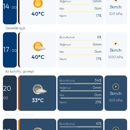
0mm
Yağmur
14
3km/h
: 00
0cm
Kar
40°C
1011 hPa
17%
Nem
Genelde açık
6%
Bulutluluk
0mm
Yağmur
17
3km/h
: 00
0cm
Kar
40°C
1010 hPa
17%
Nem
Az bulutlu, güneşli
34%
Bulutluluk
20
0mm
Yağmur
:
3km/h
0cm
Kar
00
33°C
1011 hPa
29%
Nem
Az bulutlu, güneşli
41%
Bulutluluk