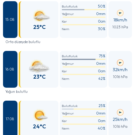
50%
Bulutluluk
0mm
Yağmur
18km/h
15.08
0cm
Kar
25°C
1023 hPa
30%
Nem
Orta düzeyde bulutlu
75%
Bulutluluk
0mm
Yağmur
32km/h
16.08
0cm
Kar
23°C
1016 hPa
42%
Nem
Yoğun bulutlu
25%
Bulutluluk
0mm
Yağmur
25km/h
17.08
0cm
Kar
24°C
1016 hPa
40%
Nem