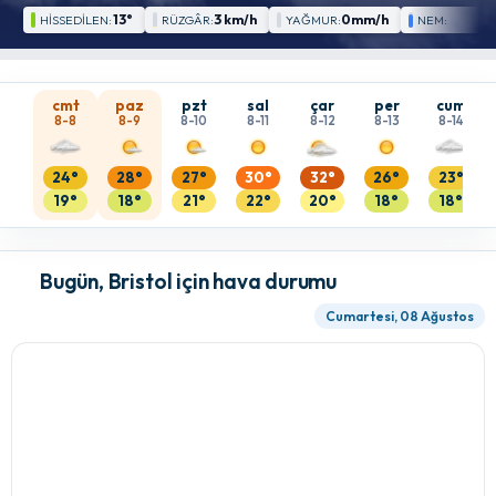
13°
3 km/h
0mm/h
83
HISSEDILEN:
RÜZGÂR:
YAĞMUR:
NEM:
cmt
paz
pzt
sal
çar
per
cum
8-8
8-9
8-10
8-11
8-12
8-13
8-14
24°
28°
27°
30°
32°
26°
23°
19°
18°
21°
22°
20°
18°
18°
Bugün, Bristol için hava durumu
Cumartesi, 08 Ağustos