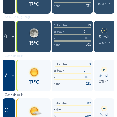
17°C
1016 hPa
63%
Nem
Az bulutlu, güneşli
0%
Bulutluluk
0mm
Yağmur
4
3km/h
: 00
0cm
Kar
15°C
1015 hPa
66%
Nem
Genelde açık
1%
Bulutluluk
0mm
Yağmur
7
3km/h
: 00
0cm
Kar
17°C
1015 hPa
62%
Nem
Genelde açık
8%
Bulutluluk
10
0mm
Yağmur
:
7km/h
0cm
Kar