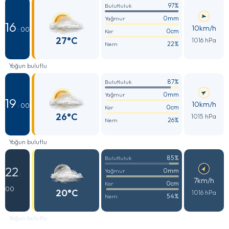
97%
Bulutluluk
0mm
Yağmur
16
10km/h
: 00
0cm
Kar
27°C
1016 hPa
22%
Nem
Yoğun bulutlu
87%
Bulutluluk
0mm
Yağmur
19
10km/h
: 00
0cm
Kar
26°C
1015 hPa
26%
Nem
Yoğun bulutlu
85%
Bulutluluk
22
0mm
Yağmur
:
7km/h
0cm
Kar
00
20°C
1016 hPa
54%
Nem
Yoğun bulutlu