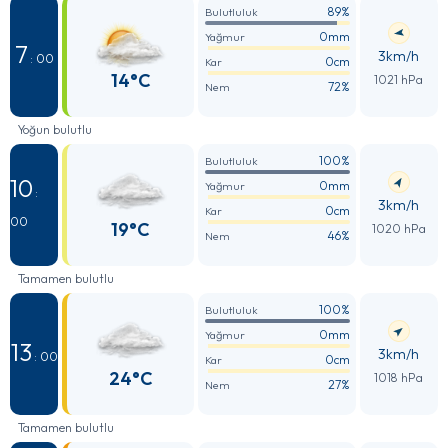
89%
Bulutluluk
0mm
Yağmur
7
3km/h
: 00
0cm
Kar
14°C
1021 hPa
72%
Nem
Yoğun bulutlu
100%
Bulutluluk
10
0mm
Yağmur
:
3km/h
0cm
Kar
00
19°C
1020 hPa
46%
Nem
Tamamen bulutlu
100%
Bulutluluk
0mm
Yağmur
13
3km/h
: 00
0cm
Kar
24°C
1018 hPa
27%
Nem
Tamamen bulutlu