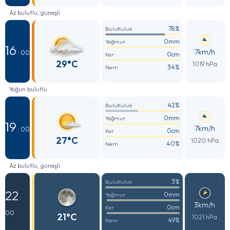
Az bulutlu, güneşli
78%
Bulutluluk
0mm
Yağmur
16
7km/h
: 00
0cm
Kar
29°C
1019 hPa
34%
Nem
Yoğun bulutlu
42%
Bulutluluk
0mm
Yağmur
19
7km/h
: 00
0cm
Kar
27°C
1020 hPa
40%
Nem
Az bulutlu, güneşli
3%
Bulutluluk
22
0mm
Yağmur
:
3km/h
0cm
Kar
00
21°C
1021 hPa
49%
Nem