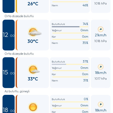
26°C
1018 hPa
46%
Nem
Orta düzeyde bulutlu
74%
Bulutluluk
0mm
Yağmur
12
21km/h
: 00
0cm
Kar
30°C
1018 hPa
35%
Nem
Orta düzeyde bulutlu
37%
Bulutluluk
0mm
Yağmur
15
18km/h
: 00
0cm
Kar
33°C
1017 hPa
31%
Nem
Az bulutlu, güneşli
0%
Bulutluluk
0mm
Yağmur
18
18km/h
: 00
0cm
Kar