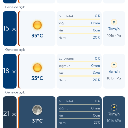
Genelde açık
0%
Bulutluluk
0mm
Yağmur
15
7km/h
: 00
0cm
Kar
35°C
1016 hPa
20%
Nem
Genelde açık
0%
Bulutluluk
0mm
Yağmur
18
7km/h
: 00
0cm
Kar
35°C
1015 hPa
20%
Nem
Genelde açık
0%
Bulutluluk
0mm
Yağmur
21
7km/h
: 00
0cm
Kar
31°C
1014 hPa
27%
Nem