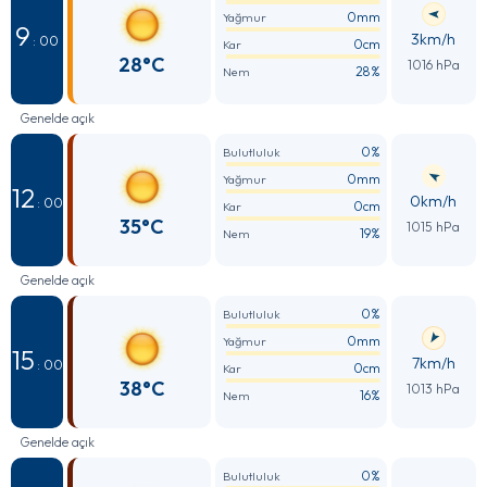
0mm
Yağmur
9
3km/h
: 00
0cm
Kar
28°C
1016 hPa
28%
Nem
Genelde açık
0%
Bulutluluk
0mm
Yağmur
12
0km/h
: 00
0cm
Kar
35°C
1015 hPa
19%
Nem
Genelde açık
0%
Bulutluluk
0mm
Yağmur
15
7km/h
: 00
0cm
Kar
38°C
1013 hPa
16%
Nem
Genelde açık
0%
Bulutluluk