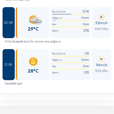
50%
Bulutluluk
<1mm
Yağmur
32km/h
20.08
0cm
Kar
29°C
1007 hPa
23%
Nem
Orta düzeyde bulutlu ve ara sıra yağmur
0%
Bulutluluk
0mm
Yağmur
14km/h
21.08
0cm
Kar
28°C
1012 hPa
21%
Nem
Genelde açık