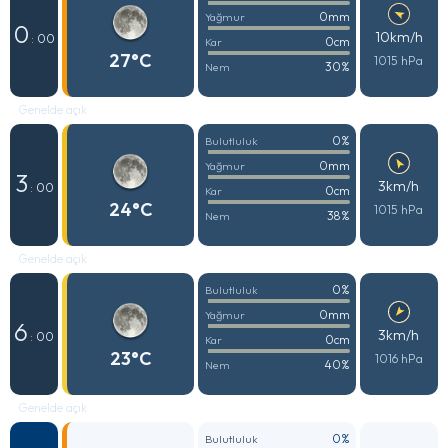
0mm
Yağmur
0
10km/h
: 00
0cm
Kar
27°C
1015 hPa
30%
Nem
Genelde açık
0%
Bulutluluk
0mm
Yağmur
3
3km/h
: 00
0cm
Kar
24°C
1015 hPa
38%
Nem
Genelde açık
0%
Bulutluluk
0mm
Yağmur
6
3km/h
: 00
0cm
Kar
23°C
1016 hPa
40%
Nem
Genelde açık
0%
Bulutluluk