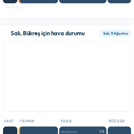
Genelde açık
Salı, Bükreş için hava durumu
Salı, 11 Ağustos
SAAT
TAHMIN
YAĞIŞ
RÜZGÂR
0%
Bulutluluk