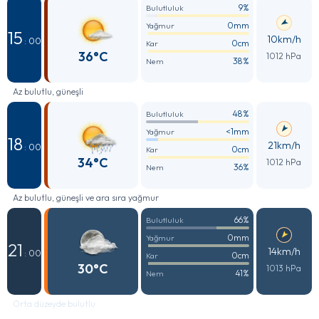
9%
Bulutluluk
0mm
Yağmur
15
10km/h
: 00
0cm
Kar
36°C
1012 hPa
38%
Nem
Az bulutlu, güneşli
48%
Bulutluluk
<1mm
Yağmur
18
21km/h
: 00
0cm
Kar
34°C
1012 hPa
36%
Nem
Az bulutlu, güneşli ve ara sıra yağmur
66%
Bulutluluk
0mm
Yağmur
21
14km/h
: 00
0cm
Kar
30°C
1013 hPa
41%
Nem
Orta düzeyde bulutlu