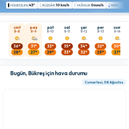
43°
10 km/h
0mm/h
HISSEDILEN:
RÜZGÂR:
YAĞMUR:
NEM:
cmt
paz
pzt
sal
çar
per
cum
8-8
8-9
8-10
8-11
8-12
8-13
8-14
36°
31°
33°
35°
34°
32°
30°
28°
27°
29°
33°
32°
29°
27°
Bugün, Bükreş için hava durumu
Cumartesi, 08 Ağustos