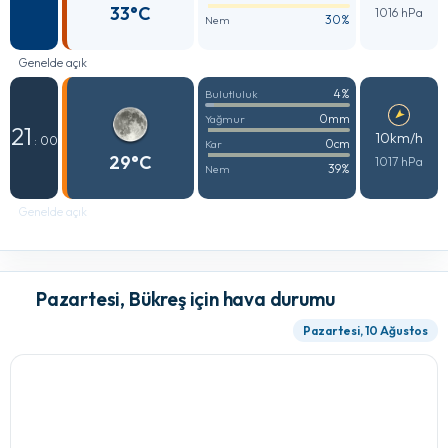
33°C
1016 hPa
30%
Nem
Genelde açık
4%
Bulutluluk
0mm
Yağmur
21
10km/h
: 00
0cm
Kar
29°C
1017 hPa
39%
Nem
Genelde açık
Pazartesi, Bükreş için hava durumu
Pazartesi, 10 Ağustos