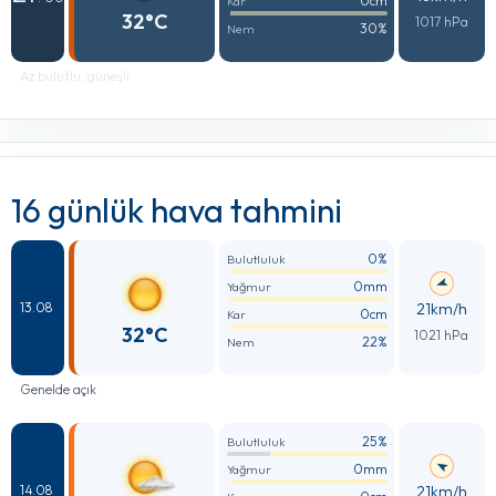
0cm
Kar
32°C
1017 hPa
30%
Nem
Az bulutlu, güneşli
16 günlük hava tahmini
0%
Bulutluluk
0mm
Yağmur
21km/h
13.08
0cm
Kar
32°C
1021 hPa
22%
Nem
Genelde açık
25%
Bulutluluk
0mm
Yağmur
21km/h
14.08