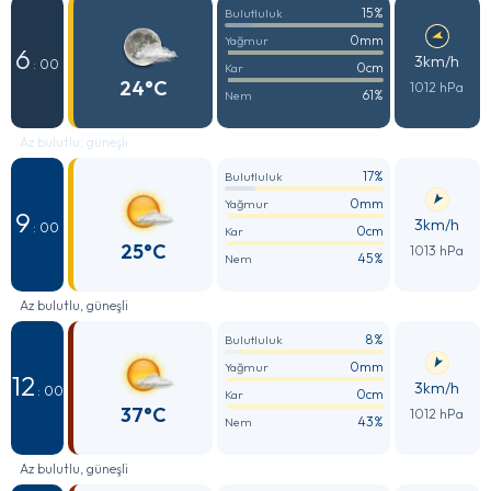
15%
Bulutluluk
0mm
Yağmur
6
3km/h
: 00
0cm
Kar
24°C
1012 hPa
61%
Nem
Az bulutlu, güneşli
17%
Bulutluluk
0mm
Yağmur
9
3km/h
: 00
0cm
Kar
25°C
1013 hPa
45%
Nem
Az bulutlu, güneşli
8%
Bulutluluk
0mm
Yağmur
12
3km/h
: 00
0cm
Kar
37°C
1012 hPa
43%
Nem
Az bulutlu, güneşli