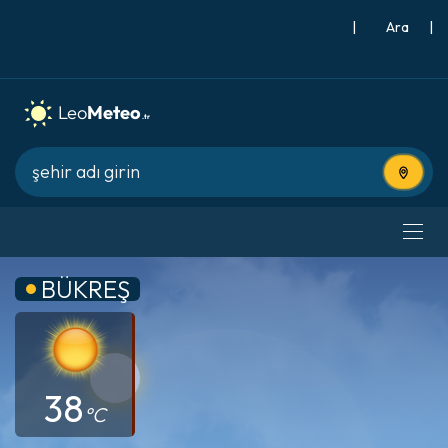
|
Ara
|
Mevcut
BÜKREŞ
38
°C