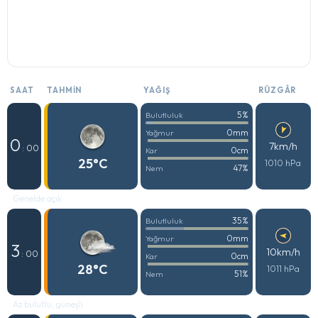
SAAT
TAHMIN
YAĞIŞ
RÜZGÂR
5%
Bulutluluk
0mm
Yağmur
0
7km/h
: 00
0cm
Kar
25°C
1010 hPa
47%
Nem
Genelde açık
35%
Bulutluluk
0mm
Yağmur
3
10km/h
: 00
0cm
Kar
28°C
1011 hPa
51%
Nem
Az bulutlu, güneşli