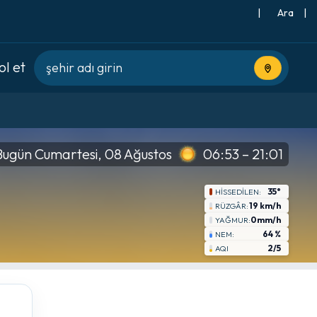
|
Ara
|
l et
Mevcut kon
Bugün Cumartesi, 08 Ağustos
06:53 – 21:01
35°
HISSEDILEN:
19 km/h
RÜZGÂR:
0mm/h
YAĞMUR:
64 %
NEM:
2/5
AQI
cum
8-21