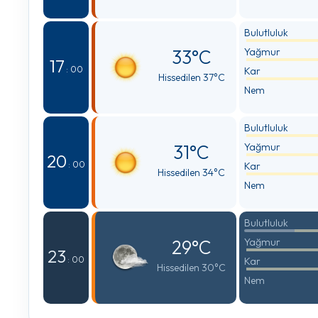
Bulutluluk
33°C
Yağmur
17
: 00
Kar
Hissedilen 37°C
Nem
Bulutluluk
31°C
Yağmur
20
: 00
Kar
Hissedilen 34°C
Nem
Bulutluluk
29°C
Yağmur
23
: 00
Kar
Hissedilen 30°C
Nem