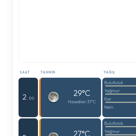
SAAT
TAHMIN
YAĞIŞ
Bulutluluk
29°C
Yağmur
2
: 00
Kar
Hissedilen 31°C
Nem
Bulutluluk
27°C
Yağmur