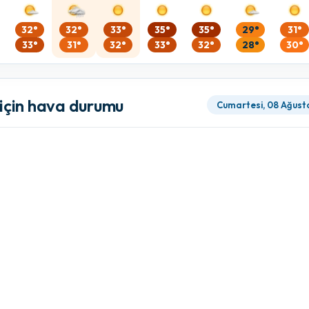
32°
32°
33°
35°
35°
29°
31°
33°
31°
32°
33°
32°
28°
30°
 için hava durumu
Cumartesi, 08 Ağust