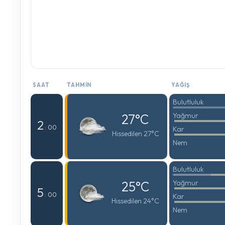
SAAT
TAHMIN
YAĞIŞ
Bulutluluk
27°C
Yağmur
2
: 00
Kar
Hissedilen 27°C
Nem
Bulutluluk
25°C
Yağmur
5
: 00
Kar
Hissedilen 24°C
Nem