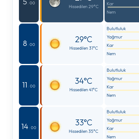
5
: 00
Kar
Hissedilen 29°C
Nem
Bulutluluk
29°C
Yağmur
8
: 00
Kar
Hissedilen 31°C
Nem
Bulutluluk
34°C
Yağmur
11
: 00
Kar
Hissedilen 41°C
Nem
Bulutluluk
33°C
Yağmur
14
: 00
Kar
Hissedilen 35°C
Nem