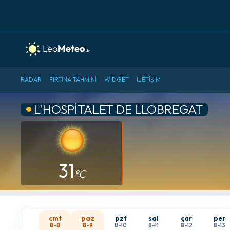
RADAR
FIRTINA TAHMINI
WIDGET
İLETIŞIM
L'HOSPITALET DE LLOBREGAT
31
°C
cmt
paz
pzt
sal
çar
per
8-8
8-9
8-10
8-11
8-12
8-13