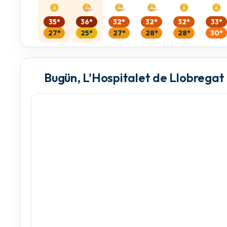
35°
36°
32°
32°
32°
33°
27°
25°
27°
28°
28°
30°
Bugün, L'Hospitalet de Llobregat