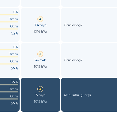
0%
0mm
10km/h
Genelde açık
0cm
1016 hPa
52%
0%
0mm
14km/h
Genelde açık
0cm
1015 hPa
59%
39%
0mm
7km/h
Az bulutlu, güneşli
0cm
1015 hPa
59%