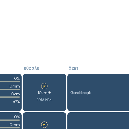
RÜZGÂR
ÖZET
0%
0mm
10km/h
Genelde açık
0cm
1016 hPa
67%
0%
0mm