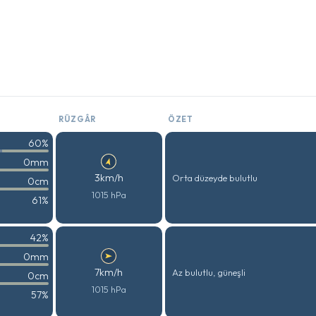
RÜZGÂR
ÖZET
60%
0mm
3km/h
Orta düzeyde bulutlu
0cm
1015 hPa
61%
42%
0mm
7km/h
Az bulutlu, güneşli
0cm
1015 hPa
57%