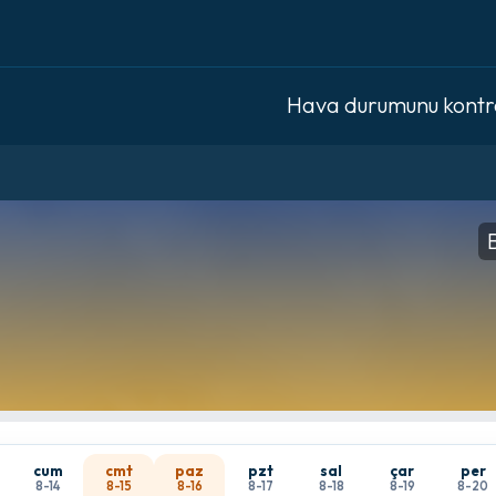
Hava durumunu kontro
cum
cmt
paz
pzt
sal
çar
per
8-14
8-15
8-16
8-17
8-18
8-19
8-20