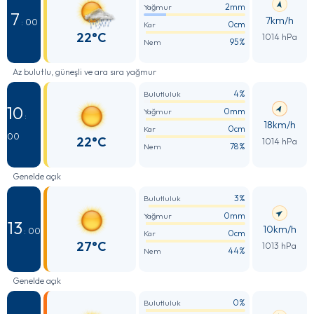
2mm
Yağmur
7
7km/h
: 00
0cm
Kar
22°C
1014 hPa
95%
Nem
Az bulutlu, güneşli ve ara sıra yağmur
4%
Bulutluluk
10
0mm
Yağmur
:
18km/h
0cm
Kar
00
22°C
1014 hPa
78%
Nem
Genelde açık
3%
Bulutluluk
0mm
Yağmur
13
10km/h
: 00
0cm
Kar
27°C
1013 hPa
44%
Nem
Genelde açık
0%
Bulutluluk