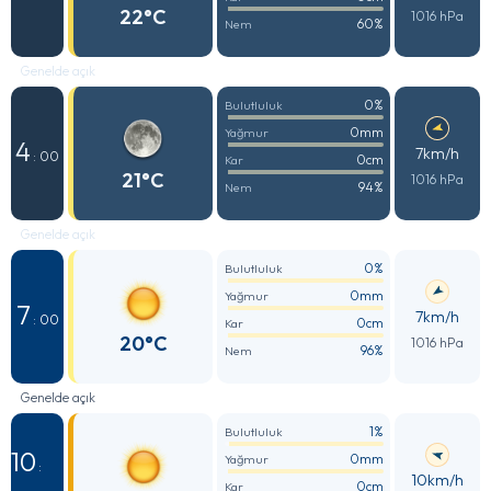
22°C
1016 hPa
60%
Nem
Genelde açık
0%
Bulutluluk
0mm
Yağmur
4
7km/h
: 00
0cm
Kar
21°C
1016 hPa
94%
Nem
Genelde açık
0%
Bulutluluk
0mm
Yağmur
7
7km/h
: 00
0cm
Kar
20°C
1016 hPa
96%
Nem
Genelde açık
1%
Bulutluluk
10
0mm
Yağmur
:
10km/h
0cm
Kar