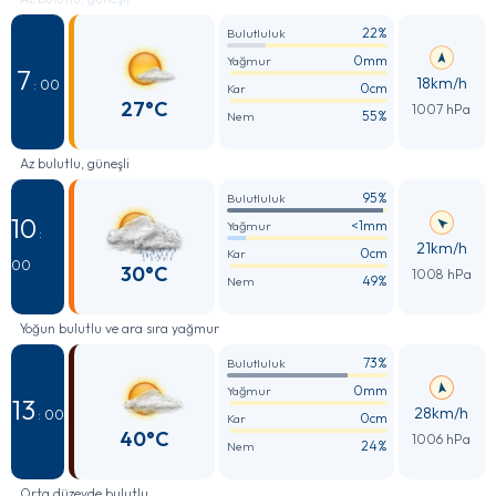
22%
Bulutluluk
0mm
Yağmur
7
18km/h
: 00
0cm
Kar
27°C
1007 hPa
55%
Nem
Az bulutlu, güneşli
95%
Bulutluluk
10
<1mm
Yağmur
:
21km/h
0cm
Kar
00
30°C
1008 hPa
49%
Nem
Yoğun bulutlu ve ara sıra yağmur
73%
Bulutluluk
0mm
Yağmur
13
28km/h
: 00
0cm
Kar
40°C
1006 hPa
24%
Nem
Orta düzeyde bulutlu