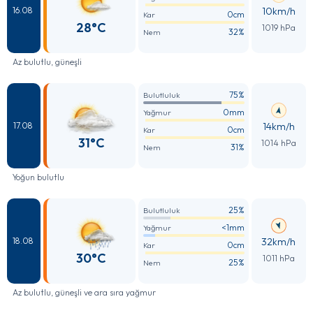
10km/h
16.08
0cm
Kar
28°C
1019 hPa
32%
Nem
Az bulutlu, güneşli
75%
Bulutluluk
0mm
Yağmur
14km/h
17.08
0cm
Kar
31°C
1014 hPa
31%
Nem
Yoğun bulutlu
25%
Bulutluluk
<1mm
Yağmur
32km/h
18.08
0cm
Kar
30°C
1011 hPa
25%
Nem
Az bulutlu, güneşli ve ara sıra yağmur