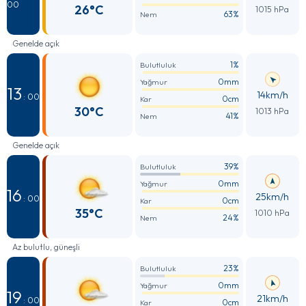
00
26°C
1015 hPa
63%
Nem
Genelde açık
1%
Bulutluluk
0mm
Yağmur
13
14km/h
: 00
0cm
Kar
30°C
1013 hPa
41%
Nem
Genelde açık
39%
Bulutluluk
0mm
Yağmur
16
25km/h
: 00
0cm
Kar
35°C
1010 hPa
24%
Nem
Az bulutlu, güneşli
23%
Bulutluluk
0mm
Yağmur
19
21km/h
: 00
0cm
Kar