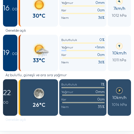
0mm
Yağmur
16
7km/h
: 00
0cm
Kar
30°C
1012 hPa
36%
Nem
Genelde açık
0%
Bulutluluk
<1mm
Yağmur
19
10km/h
: 00
0cm
Kar
33°C
1011 hPa
36%
Nem
Az bulutlu, güneşli ve ara sıra yağmur
1%
Bulutluluk
22
0mm
Yağmur
:
10km/h
0cm
Kar
00
26°C
1014 hPa
35%
Nem
Genelde açık