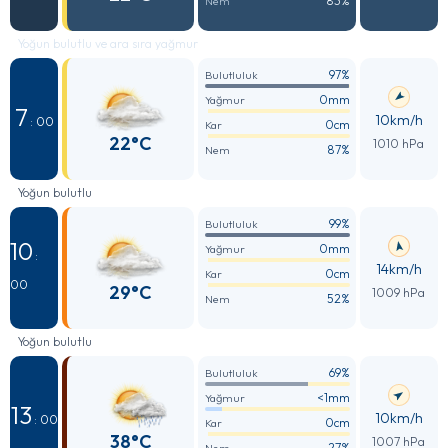
83%
Nem
Yoğun bulutlu ve ara sıra yağmur
97%
Bulutluluk
0mm
Yağmur
7
10km/h
: 00
0cm
Kar
22°C
1010 hPa
87%
Nem
Yoğun bulutlu
99%
Bulutluluk
10
0mm
Yağmur
:
14km/h
0cm
Kar
00
29°C
1009 hPa
52%
Nem
Yoğun bulutlu
69%
Bulutluluk
<1mm
Yağmur
13
10km/h
: 00
0cm
Kar
38°C
1007 hPa
27%