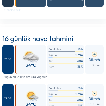
Genelde açık
16 günlük hava tahmini
75%
Bulutluluk
<1mm
Yağmur
18km/h
12.08
0cm
Kar
34°C
1012 hPa
38%
Nem
Yoğun bulutlu ve ara sıra yağmur
25%
Bulutluluk
<1mm
Yağmur
18km/h
13.08
0cm
Kar
34°C
1015 hPa
31%
Nem