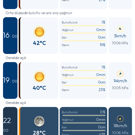
Nem
Orta düzeyde bulutlu ve ara sıra yağmur
1%
Bulutluluk
0mm
Yağmur
16
3km/h
: 00
0cm
Kar
42°C
1006 hPa
19%
Nem
Genelde açık
1%
Bulutluluk
0mm
Yağmur
19
14km/h
: 00
0cm
Kar
40°C
1005 hPa
23%
Nem
Genelde açık
0%
Bulutluluk
22
0mm
Yağmur
:
18km/h
0cm
Kar
00
28°C
1008 hPa
47%
Nem