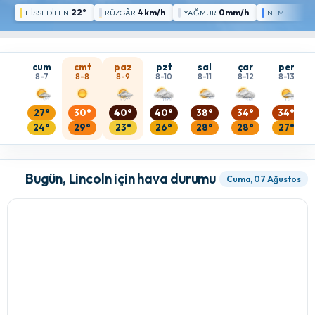
22°
4 km/h
0mm/h
9
HISSEDILEN:
RÜZGÂR:
YAĞMUR:
NEM:
cum
cmt
paz
pzt
sal
çar
per
8-7
8-8
8-9
8-10
8-11
8-12
8-13
27°
30°
40°
40°
38°
34°
34°
24°
29°
23°
26°
28°
28°
27°
Bugün, Lincoln için hava durumu
Cuma, 07 Ağustos